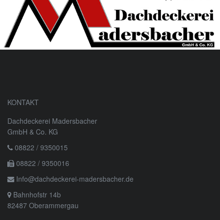
KONTAKT
Dachdeckerei Madersbacher
GmbH & Co. KG
08822 / 9350015
08822 / 9350016
Info@dachdeckerei-madersbacher.de
Bahnhofstr 14b
82487 Oberammergau